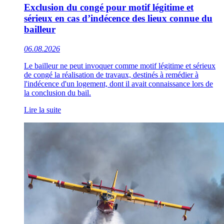
Exclusion du congé pour motif légitime et
sérieux en cas d’indécence des lieux connue du
bailleur
06.08.2026
Le bailleur ne peut invoquer comme motif légitime et sérieux
de congé la réalisation de travaux, destinés à remédier à
l'indécence d'un logement, dont il avait connaissance lors de
la conclusion du bail.
Lire la suite